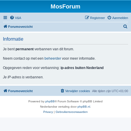
MosForum
V&A
Registreer
Aanmelden
Z
Forumoverzicht
o
Informatie
e
k
Je bent
permanent
verbannen van dit forum.
Neem contact op met een
beheerder
voor meer informatie.
Opgegeven reden voor verbanning:
ip-adres buiten Nederland
Je IP-adres is verbannen.
Forumoverzicht
Verwijder cookies
Alle tijden zijn
UTC+01:00
Powered by
phpBB
® Forum Software © phpBB Limited
Nederlandse vertaling door
phpBB.nl
.
Privacy
|
Gebruikersvoorwaarden