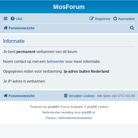
MosForum
V&A
Registreer
Aanmelden
Z
Forumoverzicht
o
Informatie
e
k
Je bent
permanent
verbannen van dit forum.
Neem contact op met een
beheerder
voor meer informatie.
Opgegeven reden voor verbanning:
ip-adres buiten Nederland
Je IP-adres is verbannen.
Forumoverzicht
Verwijder cookies
Alle tijden zijn
UTC+01:00
Powered by
phpBB
® Forum Software © phpBB Limited
Nederlandse vertaling door
phpBB.nl
.
Privacy
|
Gebruikersvoorwaarden