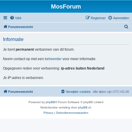
MosForum
V&A
Registreer
Aanmelden
Z
Forumoverzicht
o
Informatie
e
k
Je bent
permanent
verbannen van dit forum.
Neem contact op met een
beheerder
voor meer informatie.
Opgegeven reden voor verbanning:
ip-adres buiten Nederland
Je IP-adres is verbannen.
Forumoverzicht
Verwijder cookies
Alle tijden zijn
UTC+01:00
Powered by
phpBB
® Forum Software © phpBB Limited
Nederlandse vertaling door
phpBB.nl
.
Privacy
|
Gebruikersvoorwaarden