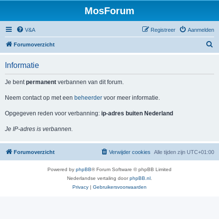
MosForum
V&A
Registreer
Aanmelden
Z
Forumoverzicht
o
Informatie
e
k
Je bent
permanent
verbannen van dit forum.
Neem contact op met een
beheerder
voor meer informatie.
Opgegeven reden voor verbanning:
ip-adres buiten Nederland
Je IP-adres is verbannen.
Forumoverzicht
Verwijder cookies
Alle tijden zijn
UTC+01:00
Powered by
phpBB
® Forum Software © phpBB Limited
Nederlandse vertaling door
phpBB.nl
.
Privacy
|
Gebruikersvoorwaarden