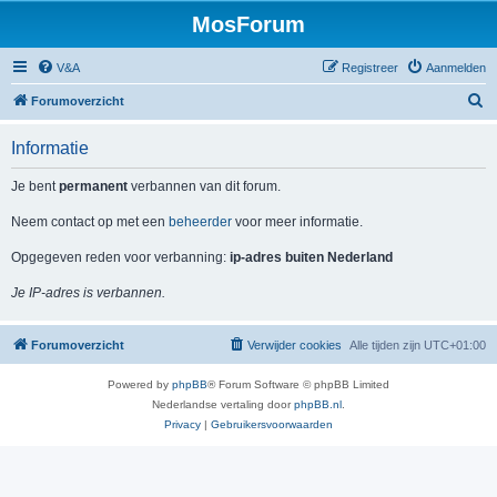
MosForum
V&A
Registreer
Aanmelden
Z
Forumoverzicht
o
Informatie
e
k
Je bent
permanent
verbannen van dit forum.
Neem contact op met een
beheerder
voor meer informatie.
Opgegeven reden voor verbanning:
ip-adres buiten Nederland
Je IP-adres is verbannen.
Forumoverzicht
Verwijder cookies
Alle tijden zijn
UTC+01:00
Powered by
phpBB
® Forum Software © phpBB Limited
Nederlandse vertaling door
phpBB.nl
.
Privacy
|
Gebruikersvoorwaarden