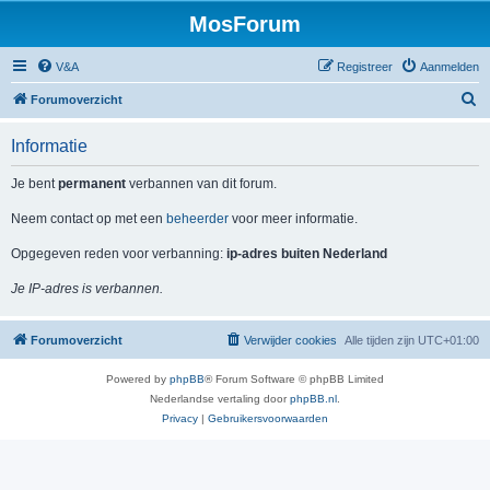
MosForum
V&A
Registreer
Aanmelden
Z
Forumoverzicht
o
Informatie
e
k
Je bent
permanent
verbannen van dit forum.
Neem contact op met een
beheerder
voor meer informatie.
Opgegeven reden voor verbanning:
ip-adres buiten Nederland
Je IP-adres is verbannen.
Forumoverzicht
Verwijder cookies
Alle tijden zijn
UTC+01:00
Powered by
phpBB
® Forum Software © phpBB Limited
Nederlandse vertaling door
phpBB.nl
.
Privacy
|
Gebruikersvoorwaarden