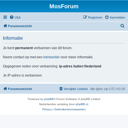
MosForum
V&A
Registreer
Aanmelden
Z
Forumoverzicht
o
Informatie
e
k
Je bent
permanent
verbannen van dit forum.
Neem contact op met een
beheerder
voor meer informatie.
Opgegeven reden voor verbanning:
ip-adres buiten Nederland
Je IP-adres is verbannen.
Forumoverzicht
Verwijder cookies
Alle tijden zijn
UTC+01:00
Powered by
phpBB
® Forum Software © phpBB Limited
Nederlandse vertaling door
phpBB.nl
.
Privacy
|
Gebruikersvoorwaarden