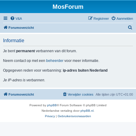
MosForum
V&A
Registreer
Aanmelden
Z
Forumoverzicht
o
Informatie
e
k
Je bent
permanent
verbannen van dit forum.
Neem contact op met een
beheerder
voor meer informatie.
Opgegeven reden voor verbanning:
ip-adres buiten Nederland
Je IP-adres is verbannen.
Forumoverzicht
Verwijder cookies
Alle tijden zijn
UTC+01:00
Powered by
phpBB
® Forum Software © phpBB Limited
Nederlandse vertaling door
phpBB.nl
.
Privacy
|
Gebruikersvoorwaarden