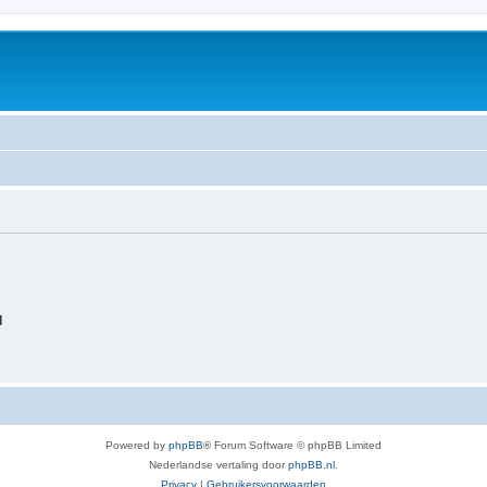
d
Powered by
phpBB
® Forum Software © phpBB Limited
Nederlandse vertaling door
phpBB.nl
.
Privacy
|
Gebruikersvoorwaarden