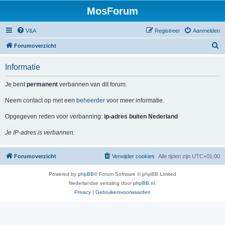
MosForum
V&A
Registreer
Aanmelden
Z
Forumoverzicht
o
Informatie
e
k
Je bent
permanent
verbannen van dit forum.
Neem contact op met een
beheerder
voor meer informatie.
Opgegeven reden voor verbanning:
ip-adres buiten Nederland
Je IP-adres is verbannen.
Forumoverzicht
Verwijder cookies
Alle tijden zijn
UTC+01:00
Powered by
phpBB
® Forum Software © phpBB Limited
Nederlandse vertaling door
phpBB.nl
.
Privacy
|
Gebruikersvoorwaarden