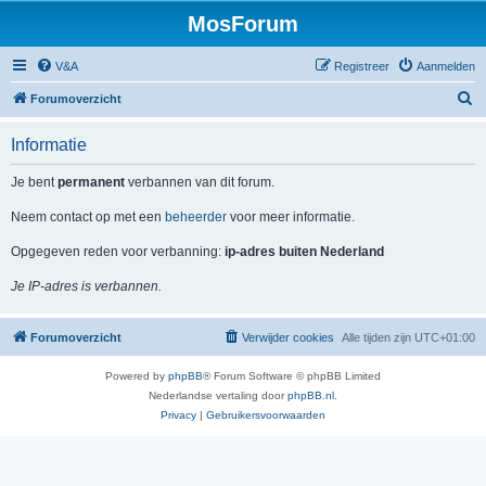
MosForum
V&A
Registreer
Aanmelden
Z
Forumoverzicht
o
Informatie
e
k
Je bent
permanent
verbannen van dit forum.
Neem contact op met een
beheerder
voor meer informatie.
Opgegeven reden voor verbanning:
ip-adres buiten Nederland
Je IP-adres is verbannen.
Forumoverzicht
Verwijder cookies
Alle tijden zijn
UTC+01:00
Powered by
phpBB
® Forum Software © phpBB Limited
Nederlandse vertaling door
phpBB.nl
.
Privacy
|
Gebruikersvoorwaarden