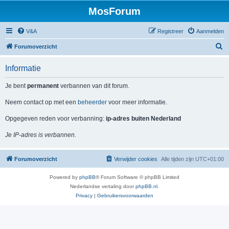
MosForum
V&A
Registreer
Aanmelden
Z
Forumoverzicht
o
Informatie
e
k
Je bent
permanent
verbannen van dit forum.
Neem contact op met een
beheerder
voor meer informatie.
Opgegeven reden voor verbanning:
ip-adres buiten Nederland
Je IP-adres is verbannen.
Forumoverzicht
Verwijder cookies
Alle tijden zijn
UTC+01:00
Powered by
phpBB
® Forum Software © phpBB Limited
Nederlandse vertaling door
phpBB.nl
.
Privacy
|
Gebruikersvoorwaarden