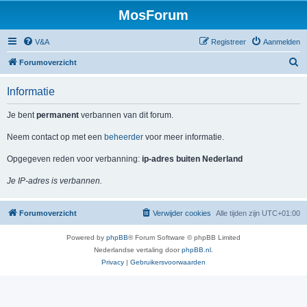
MosForum
V&A
Registreer
Aanmelden
Z
Forumoverzicht
o
Informatie
e
k
Je bent
permanent
verbannen van dit forum.
Neem contact op met een
beheerder
voor meer informatie.
Opgegeven reden voor verbanning:
ip-adres buiten Nederland
Je IP-adres is verbannen.
Forumoverzicht
Verwijder cookies
Alle tijden zijn
UTC+01:00
Powered by
phpBB
® Forum Software © phpBB Limited
Nederlandse vertaling door
phpBB.nl
.
Privacy
|
Gebruikersvoorwaarden