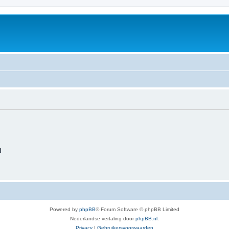
d
Powered by
phpBB
® Forum Software © phpBB Limited
Nederlandse vertaling door
phpBB.nl
.
Privacy
|
Gebruikersvoorwaarden