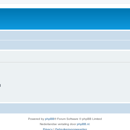
d
Powered by
phpBB
® Forum Software © phpBB Limited
Nederlandse vertaling door
phpBB.nl
.
Privacy
|
Gebruikersvoorwaarden