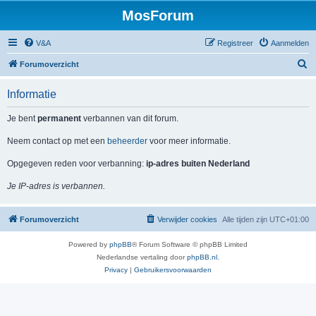
MosForum
V&A
Registreer
Aanmelden
Z
Forumoverzicht
o
Informatie
e
k
Je bent
permanent
verbannen van dit forum.
Neem contact op met een
beheerder
voor meer informatie.
Opgegeven reden voor verbanning:
ip-adres buiten Nederland
Je IP-adres is verbannen.
Forumoverzicht
Verwijder cookies
Alle tijden zijn
UTC+01:00
Powered by
phpBB
® Forum Software © phpBB Limited
Nederlandse vertaling door
phpBB.nl
.
Privacy
|
Gebruikersvoorwaarden