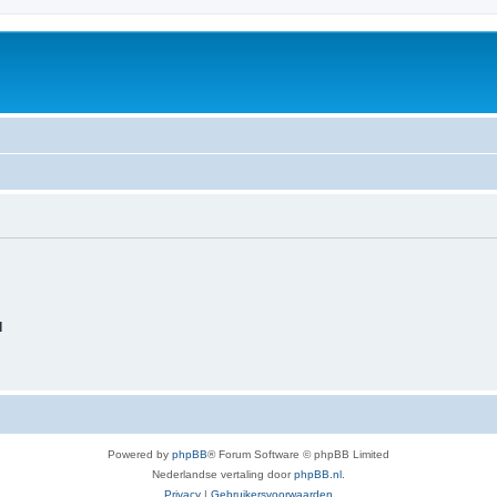
d
Powered by
phpBB
® Forum Software © phpBB Limited
Nederlandse vertaling door
phpBB.nl
.
Privacy
|
Gebruikersvoorwaarden