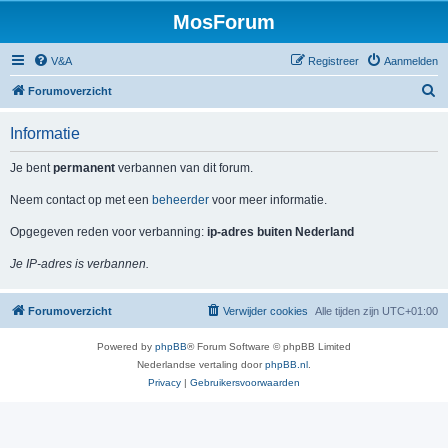
MosForum
V&A
Registreer
Aanmelden
Z
Forumoverzicht
o
Informatie
e
k
Je bent
permanent
verbannen van dit forum.
Neem contact op met een
beheerder
voor meer informatie.
Opgegeven reden voor verbanning:
ip-adres buiten Nederland
Je IP-adres is verbannen.
Forumoverzicht
Verwijder cookies
Alle tijden zijn
UTC+01:00
Powered by
phpBB
® Forum Software © phpBB Limited
Nederlandse vertaling door
phpBB.nl
.
Privacy
|
Gebruikersvoorwaarden