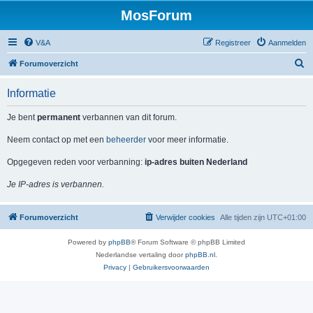
MosForum
V&A
Registreer
Aanmelden
Z
Forumoverzicht
o
Informatie
e
k
Je bent
permanent
verbannen van dit forum.
Neem contact op met een
beheerder
voor meer informatie.
Opgegeven reden voor verbanning:
ip-adres buiten Nederland
Je IP-adres is verbannen.
Forumoverzicht
Verwijder cookies
Alle tijden zijn
UTC+01:00
Powered by
phpBB
® Forum Software © phpBB Limited
Nederlandse vertaling door
phpBB.nl
.
Privacy
|
Gebruikersvoorwaarden