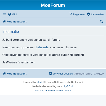
MosForum
V&A
Registreer
Aanmelden
Z
Forumoverzicht
o
Informatie
e
k
Je bent
permanent
verbannen van dit forum.
Neem contact op met een
beheerder
voor meer informatie.
Opgegeven reden voor verbanning:
ip-adres buiten Nederland
Je IP-adres is verbannen.
Forumoverzicht
Verwijder cookies
Alle tijden zijn
UTC+01:00
Powered by
phpBB
® Forum Software © phpBB Limited
Nederlandse vertaling door
phpBB.nl
.
Privacy
|
Gebruikersvoorwaarden