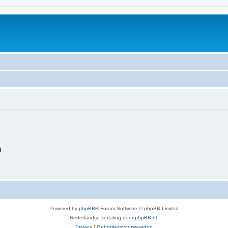
d
Powered by
phpBB
® Forum Software © phpBB Limited
Nederlandse vertaling door
phpBB.nl
.
Privacy
|
Gebruikersvoorwaarden