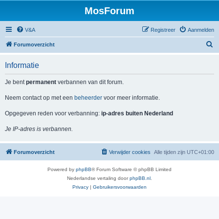
MosForum
V&A
Registreer
Aanmelden
Z
Forumoverzicht
o
Informatie
e
k
Je bent
permanent
verbannen van dit forum.
Neem contact op met een
beheerder
voor meer informatie.
Opgegeven reden voor verbanning:
ip-adres buiten Nederland
Je IP-adres is verbannen.
Forumoverzicht
Verwijder cookies
Alle tijden zijn
UTC+01:00
Powered by
phpBB
® Forum Software © phpBB Limited
Nederlandse vertaling door
phpBB.nl
.
Privacy
|
Gebruikersvoorwaarden