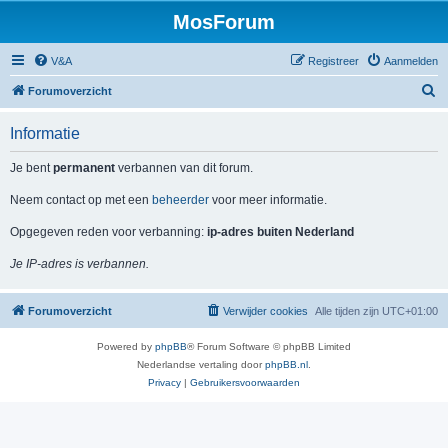
MosForum
V&A
Registreer
Aanmelden
Z
Forumoverzicht
o
Informatie
e
k
Je bent
permanent
verbannen van dit forum.
Neem contact op met een
beheerder
voor meer informatie.
Opgegeven reden voor verbanning:
ip-adres buiten Nederland
Je IP-adres is verbannen.
Forumoverzicht
Verwijder cookies
Alle tijden zijn
UTC+01:00
Powered by
phpBB
® Forum Software © phpBB Limited
Nederlandse vertaling door
phpBB.nl
.
Privacy
|
Gebruikersvoorwaarden