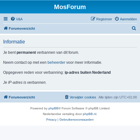
MosForum
V&A
Registreer
Aanmelden
Z
Forumoverzicht
o
Informatie
e
k
Je bent
permanent
verbannen van dit forum.
Neem contact op met een
beheerder
voor meer informatie.
Opgegeven reden voor verbanning:
ip-adres buiten Nederland
Je IP-adres is verbannen.
Forumoverzicht
Verwijder cookies
Alle tijden zijn
UTC+01:00
Powered by
phpBB
® Forum Software © phpBB Limited
Nederlandse vertaling door
phpBB.nl
.
Privacy
|
Gebruikersvoorwaarden