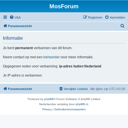
MosForum
V&A
Registreer
Aanmelden
Z
Forumoverzicht
o
Informatie
e
k
Je bent
permanent
verbannen van dit forum.
Neem contact op met een
beheerder
voor meer informatie.
Opgegeven reden voor verbanning:
ip-adres buiten Nederland
Je IP-adres is verbannen.
Forumoverzicht
Verwijder cookies
Alle tijden zijn
UTC+01:00
Powered by
phpBB
® Forum Software © phpBB Limited
Nederlandse vertaling door
phpBB.nl
.
Privacy
|
Gebruikersvoorwaarden