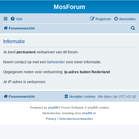
MosForum
V&A
Registreer
Aanmelden
Z
Forumoverzicht
o
Informatie
e
k
Je bent
permanent
verbannen van dit forum.
Neem contact op met een
beheerder
voor meer informatie.
Opgegeven reden voor verbanning:
ip-adres buiten Nederland
Je IP-adres is verbannen.
Forumoverzicht
Verwijder cookies
Alle tijden zijn
UTC+01:00
Powered by
phpBB
® Forum Software © phpBB Limited
Nederlandse vertaling door
phpBB.nl
.
Privacy
|
Gebruikersvoorwaarden