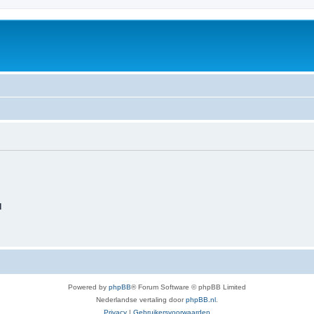
d
Powered by
phpBB
® Forum Software © phpBB Limited
Nederlandse vertaling door
phpBB.nl
.
Privacy
|
Gebruikersvoorwaarden