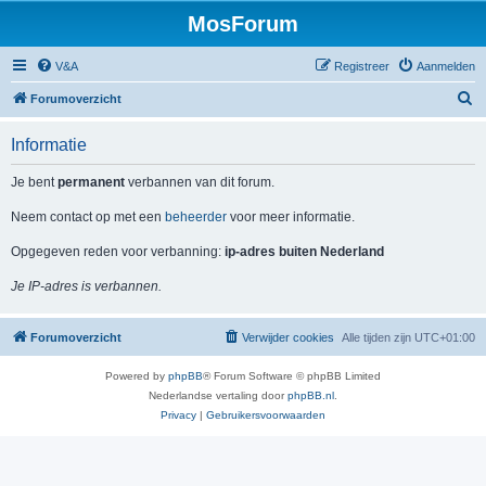
MosForum
V&A
Registreer
Aanmelden
Z
Forumoverzicht
o
Informatie
e
k
Je bent
permanent
verbannen van dit forum.
Neem contact op met een
beheerder
voor meer informatie.
Opgegeven reden voor verbanning:
ip-adres buiten Nederland
Je IP-adres is verbannen.
Forumoverzicht
Verwijder cookies
Alle tijden zijn
UTC+01:00
Powered by
phpBB
® Forum Software © phpBB Limited
Nederlandse vertaling door
phpBB.nl
.
Privacy
|
Gebruikersvoorwaarden