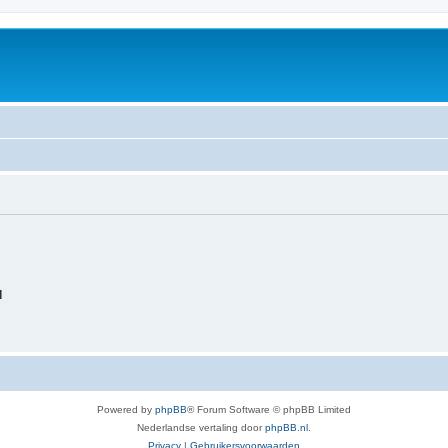
d
Powered by
phpBB
® Forum Software © phpBB Limited
Nederlandse vertaling door
phpBB.nl
.
Privacy
|
Gebruikersvoorwaarden