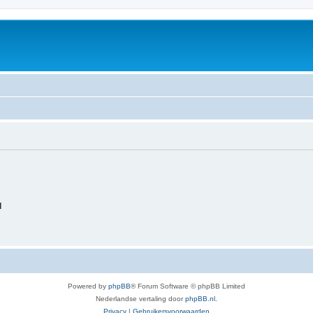
d
Powered by
phpBB
® Forum Software © phpBB Limited
Nederlandse vertaling door
phpBB.nl
.
Privacy
|
Gebruikersvoorwaarden