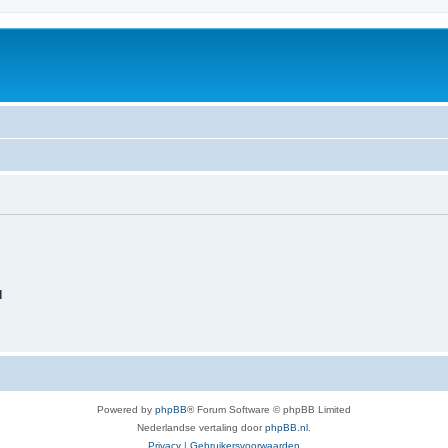
d
Powered by
phpBB
® Forum Software © phpBB Limited
Nederlandse vertaling door
phpBB.nl
.
Privacy
|
Gebruikersvoorwaarden