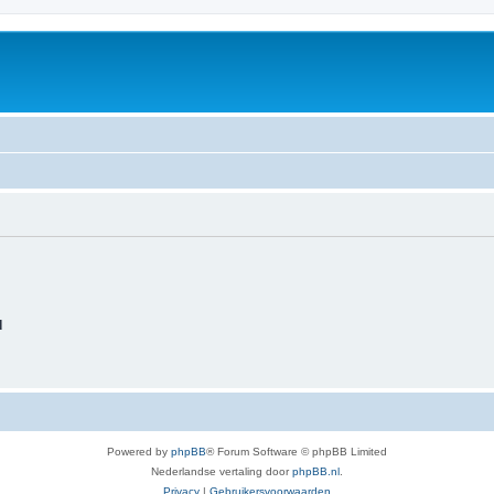
d
Powered by
phpBB
® Forum Software © phpBB Limited
Nederlandse vertaling door
phpBB.nl
.
Privacy
|
Gebruikersvoorwaarden