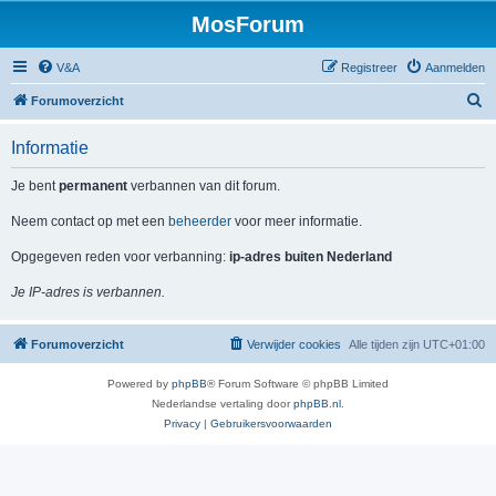
MosForum
V&A
Registreer
Aanmelden
Z
Forumoverzicht
o
Informatie
e
k
Je bent
permanent
verbannen van dit forum.
Neem contact op met een
beheerder
voor meer informatie.
Opgegeven reden voor verbanning:
ip-adres buiten Nederland
Je IP-adres is verbannen.
Forumoverzicht
Verwijder cookies
Alle tijden zijn
UTC+01:00
Powered by
phpBB
® Forum Software © phpBB Limited
Nederlandse vertaling door
phpBB.nl
.
Privacy
|
Gebruikersvoorwaarden