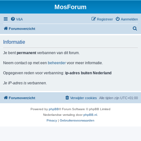
MosForum
V&A
Registreer
Aanmelden
Z
Forumoverzicht
o
Informatie
e
k
Je bent
permanent
verbannen van dit forum.
Neem contact op met een
beheerder
voor meer informatie.
Opgegeven reden voor verbanning:
ip-adres buiten Nederland
Je IP-adres is verbannen.
Forumoverzicht
Verwijder cookies
Alle tijden zijn
UTC+01:00
Powered by
phpBB
® Forum Software © phpBB Limited
Nederlandse vertaling door
phpBB.nl
.
Privacy
|
Gebruikersvoorwaarden