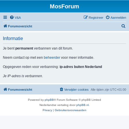
MosForum
V&A
Registreer
Aanmelden
Z
Forumoverzicht
o
Informatie
e
k
Je bent
permanent
verbannen van dit forum.
Neem contact op met een
beheerder
voor meer informatie.
Opgegeven reden voor verbanning:
ip-adres buiten Nederland
Je IP-adres is verbannen.
Forumoverzicht
Verwijder cookies
Alle tijden zijn
UTC+01:00
Powered by
phpBB
® Forum Software © phpBB Limited
Nederlandse vertaling door
phpBB.nl
.
Privacy
|
Gebruikersvoorwaarden