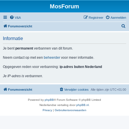
MosForum
V&A
Registreer
Aanmelden
Z
Forumoverzicht
o
Informatie
e
k
Je bent
permanent
verbannen van dit forum.
Neem contact op met een
beheerder
voor meer informatie.
Opgegeven reden voor verbanning:
ip-adres buiten Nederland
Je IP-adres is verbannen.
Forumoverzicht
Verwijder cookies
Alle tijden zijn
UTC+01:00
Powered by
phpBB
® Forum Software © phpBB Limited
Nederlandse vertaling door
phpBB.nl
.
Privacy
|
Gebruikersvoorwaarden