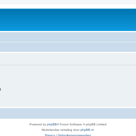
d
Powered by
phpBB
® Forum Software © phpBB Limited
Nederlandse vertaling door
phpBB.nl
.
Privacy
|
Gebruikersvoorwaarden