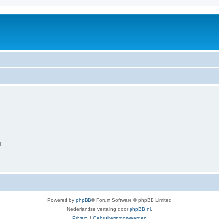
d
Powered by
phpBB
® Forum Software © phpBB Limited
Nederlandse vertaling door
phpBB.nl
.
Privacy
|
Gebruikersvoorwaarden