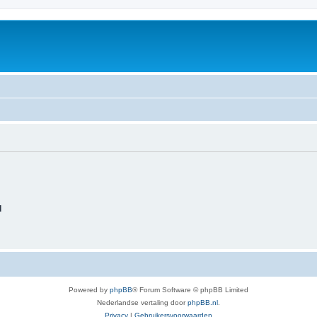
d
Powered by
phpBB
® Forum Software © phpBB Limited
Nederlandse vertaling door
phpBB.nl
.
Privacy
|
Gebruikersvoorwaarden