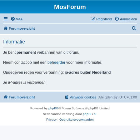
MosForum
V&A
Registreer
Aanmelden
Z
Forumoverzicht
o
Informatie
e
k
Je bent
permanent
verbannen van dit forum.
Neem contact op met een
beheerder
voor meer informatie.
Opgegeven reden voor verbanning:
ip-adres buiten Nederland
Je IP-adres is verbannen.
Forumoverzicht
Verwijder cookies
Alle tijden zijn
UTC+01:00
Powered by
phpBB
® Forum Software © phpBB Limited
Nederlandse vertaling door
phpBB.nl
.
Privacy
|
Gebruikersvoorwaarden