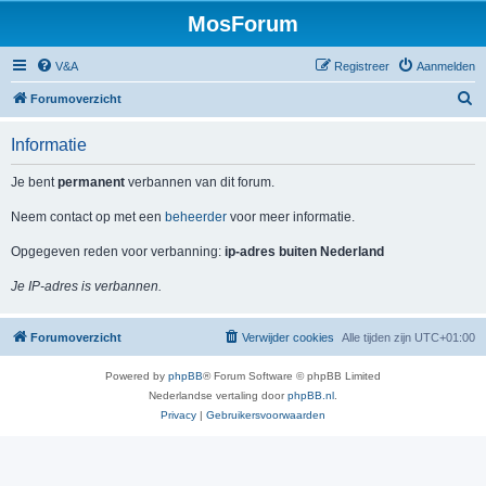
MosForum
V&A
Registreer
Aanmelden
Z
Forumoverzicht
o
Informatie
e
k
Je bent
permanent
verbannen van dit forum.
Neem contact op met een
beheerder
voor meer informatie.
Opgegeven reden voor verbanning:
ip-adres buiten Nederland
Je IP-adres is verbannen.
Forumoverzicht
Verwijder cookies
Alle tijden zijn
UTC+01:00
Powered by
phpBB
® Forum Software © phpBB Limited
Nederlandse vertaling door
phpBB.nl
.
Privacy
|
Gebruikersvoorwaarden