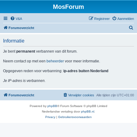
MosForum
V&A
Registreer
Aanmelden
Z
Forumoverzicht
o
Informatie
e
k
Je bent
permanent
verbannen van dit forum.
Neem contact op met een
beheerder
voor meer informatie.
Opgegeven reden voor verbanning:
ip-adres buiten Nederland
Je IP-adres is verbannen.
Forumoverzicht
Verwijder cookies
Alle tijden zijn
UTC+01:00
Powered by
phpBB
® Forum Software © phpBB Limited
Nederlandse vertaling door
phpBB.nl
.
Privacy
|
Gebruikersvoorwaarden