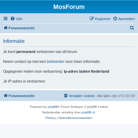
MosForum
V&A
Registreer
Aanmelden
Z
Forumoverzicht
o
Informatie
e
k
Je bent
permanent
verbannen van dit forum.
Neem contact op met een
beheerder
voor meer informatie.
Opgegeven reden voor verbanning:
ip-adres buiten Nederland
Je IP-adres is verbannen.
Forumoverzicht
Verwijder cookies
Alle tijden zijn
UTC+01:00
Powered by
phpBB
® Forum Software © phpBB Limited
Nederlandse vertaling door
phpBB.nl
.
Privacy
|
Gebruikersvoorwaarden