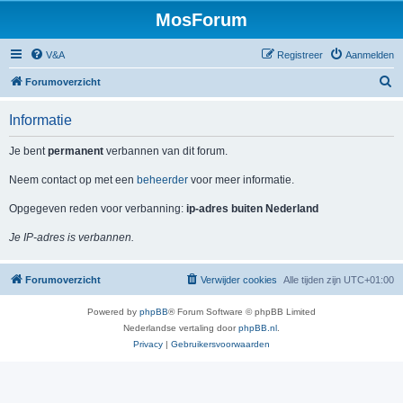
MosForum
V&A
Registreer
Aanmelden
Z
Forumoverzicht
o
Informatie
e
k
Je bent
permanent
verbannen van dit forum.
Neem contact op met een
beheerder
voor meer informatie.
Opgegeven reden voor verbanning:
ip-adres buiten Nederland
Je IP-adres is verbannen.
Forumoverzicht
Verwijder cookies
Alle tijden zijn
UTC+01:00
Powered by
phpBB
® Forum Software © phpBB Limited
Nederlandse vertaling door
phpBB.nl
.
Privacy
|
Gebruikersvoorwaarden