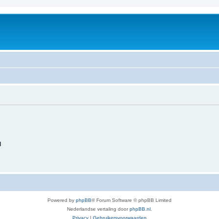
d
Powered by
phpBB
® Forum Software © phpBB Limited
Nederlandse vertaling door
phpBB.nl
.
Privacy
|
Gebruikersvoorwaarden