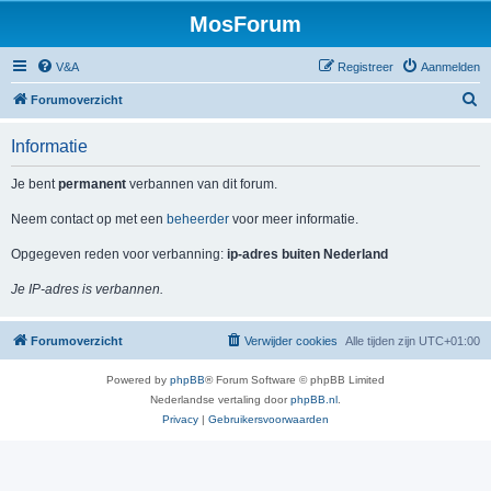
MosForum
V&A
Registreer
Aanmelden
Z
Forumoverzicht
o
Informatie
e
k
Je bent
permanent
verbannen van dit forum.
Neem contact op met een
beheerder
voor meer informatie.
Opgegeven reden voor verbanning:
ip-adres buiten Nederland
Je IP-adres is verbannen.
Forumoverzicht
Verwijder cookies
Alle tijden zijn
UTC+01:00
Powered by
phpBB
® Forum Software © phpBB Limited
Nederlandse vertaling door
phpBB.nl
.
Privacy
|
Gebruikersvoorwaarden