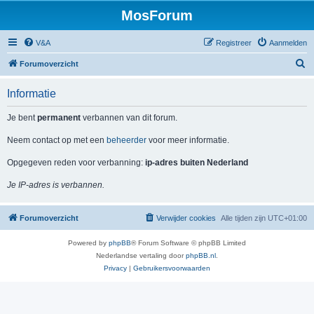
MosForum
V&A
Registreer
Aanmelden
Z
Forumoverzicht
o
Informatie
e
k
Je bent
permanent
verbannen van dit forum.
Neem contact op met een
beheerder
voor meer informatie.
Opgegeven reden voor verbanning:
ip-adres buiten Nederland
Je IP-adres is verbannen.
Forumoverzicht
Verwijder cookies
Alle tijden zijn
UTC+01:00
Powered by
phpBB
® Forum Software © phpBB Limited
Nederlandse vertaling door
phpBB.nl
.
Privacy
|
Gebruikersvoorwaarden