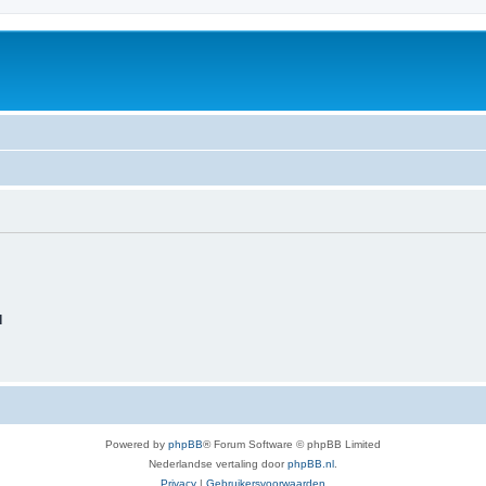
d
Powered by
phpBB
® Forum Software © phpBB Limited
Nederlandse vertaling door
phpBB.nl
.
Privacy
|
Gebruikersvoorwaarden