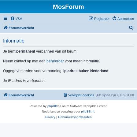
MosForum
V&A
Registreer
Aanmelden
Z
Forumoverzicht
o
Informatie
e
k
Je bent
permanent
verbannen van dit forum.
Neem contact op met een
beheerder
voor meer informatie.
Opgegeven reden voor verbanning:
ip-adres buiten Nederland
Je IP-adres is verbannen.
Forumoverzicht
Verwijder cookies
Alle tijden zijn
UTC+01:00
Powered by
phpBB
® Forum Software © phpBB Limited
Nederlandse vertaling door
phpBB.nl
.
Privacy
|
Gebruikersvoorwaarden