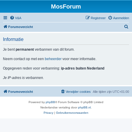
MosForum
V&A
Registreer
Aanmelden
Z
Forumoverzicht
o
Informatie
e
k
Je bent
permanent
verbannen van dit forum.
Neem contact op met een
beheerder
voor meer informatie.
Opgegeven reden voor verbanning:
ip-adres buiten Nederland
Je IP-adres is verbannen.
Forumoverzicht
Verwijder cookies
Alle tijden zijn
UTC+01:00
Powered by
phpBB
® Forum Software © phpBB Limited
Nederlandse vertaling door
phpBB.nl
.
Privacy
|
Gebruikersvoorwaarden